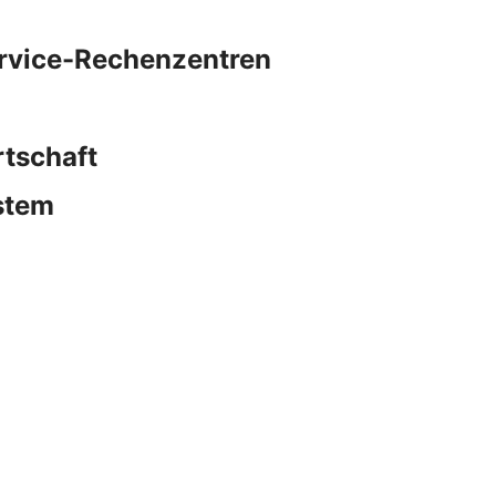
ervice-Rechenzentren
rtschaft
stem