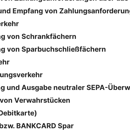
und Empfang von Zahlungsanforderun
rkehr
ng von Schrankfächern
ng von Sparbuchschließfächern
ehr
sungsverkehr
ng und Ausgabe neutraler SEPA-Überw
 von Verwahrstücken
Debitkarte)
d bzw. BANKCARD Spar