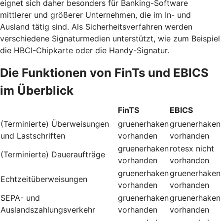
eignet sich daher besonders für Banking-Software
mittlerer und größerer Unternehmen, die im In- und
Ausland tätig sind. Als Sicherheitsverfahren werden
verschiedene Signaturmedien unterstützt, wie zum Beispiel
die HBCI-Chipkarte oder die Handy-Signatur.
Die Funktionen von FinTs und EBICS
im Überblick
FinTS
EBICS
(Terminierte) Überweisungen
gruenerhaken
gruenerhaken
und Lastschriften
vorhanden
vorhanden
gruenerhaken
rotesx
nicht
(Terminierte) Daueraufträge
vorhanden
vorhanden
gruenerhaken
gruenerhaken
Echtzeitüberweisungen
vorhanden
vorhanden
SEPA- und
gruenerhaken
gruenerhaken
Auslandszahlungsverkehr
vorhanden
vorhanden