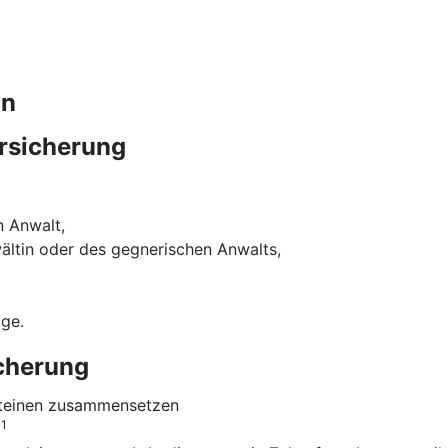
in
rsicherung
n Anwalt,
ältin oder des gegnerischen Anwalts,
ige.
icherung
usteinen zusammensetzen
1
o