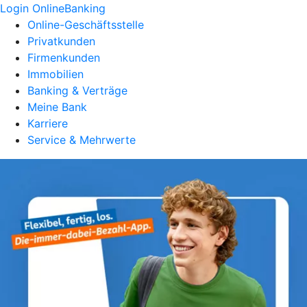
Login OnlineBanking
Online-Geschäftsstelle
Privatkunden
Firmenkunden
Immobilien
Banking & Verträge
Meine Bank
Karriere
Service & Mehrwerte