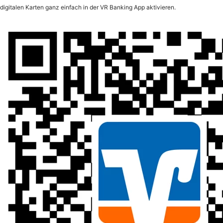
digitalen Karten ganz einfach in der VR Banking App aktivieren.