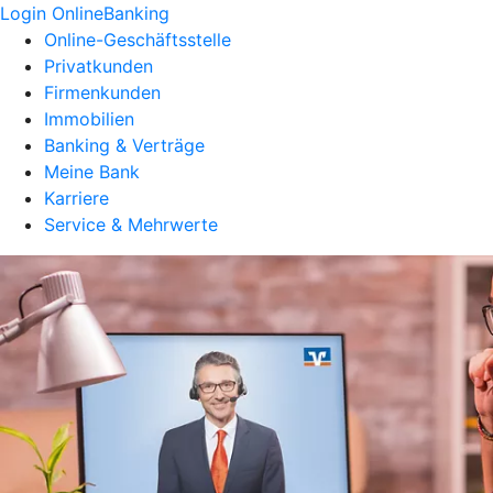
Login OnlineBanking
Online-Geschäftsstelle
Privatkunden
Firmenkunden
Immobilien
Banking & Verträge
Meine Bank
Karriere
Service & Mehrwerte