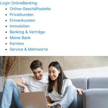
Login OnlineBanking
Online-Geschäftsstelle
Privatkunden
Firmenkunden
Immobilien
Banking & Verträge
Meine Bank
Karriere
Service & Mehrwerte