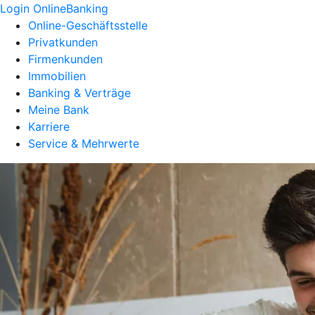
Login OnlineBanking
Online-Geschäftsstelle
Privatkunden
Firmenkunden
Immobilien
Banking & Verträge
Meine Bank
Karriere
Service & Mehrwerte