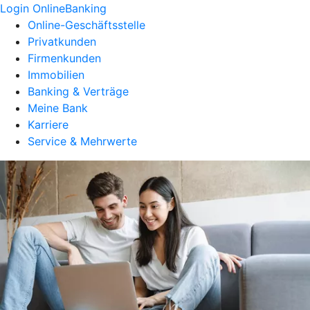
Login OnlineBanking
Online-Geschäftsstelle
Privatkunden
Firmenkunden
Immobilien
Banking & Verträge
Meine Bank
Karriere
Service & Mehrwerte