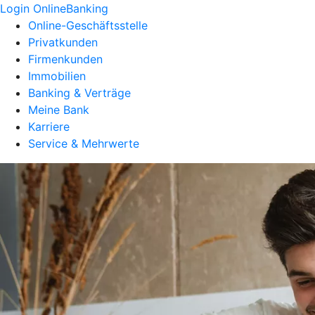
Login OnlineBanking
Online-Geschäftsstelle
Privatkunden
Firmenkunden
Immobilien
Banking & Verträge
Meine Bank
Karriere
Service & Mehrwerte