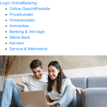
Login OnlineBanking
Online-Geschäftsstelle
Privatkunden
Firmenkunden
Immobilien
Banking & Verträge
Meine Bank
Karriere
Service & Mehrwerte