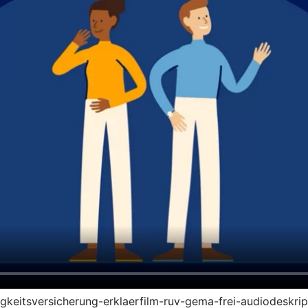
higkeitsversicherung-erklaerfilm-ruv-gema-frei-audiodeskri