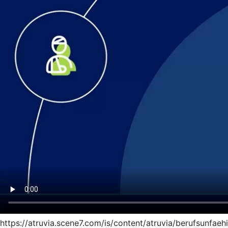
https://atruvia.scene7.com/is/content/atruvia/berufsunfae