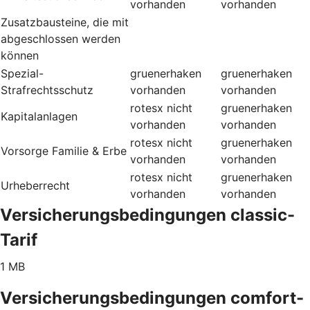
vorhanden
vorhanden
Zusatzbausteine, die mit
abgeschlossen werden
können
Spezial-
gruenerhaken
gruenerhaken
Strafrechtsschutz
vorhanden
vorhanden
rotesx
nicht
gruenerhaken
Kapitalanlagen
vorhanden
vorhanden
rotesx
nicht
gruenerhaken
Vorsorge Familie & Erbe
vorhanden
vorhanden
rotesx
nicht
gruenerhaken
Urheberrecht
vorhanden
vorhanden
Versicherungsbedingungen classic-
Tarif
1 MB
Versicherungsbedingungen comfort-