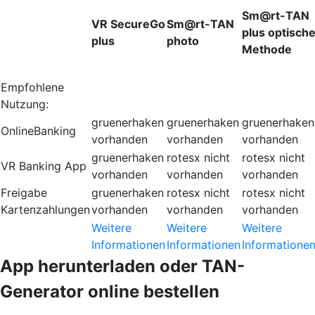
Sm@rt-TAN
VR SecureGo
Sm@rt-TAN
plus optisch
plus
photo
Methode
Empfohlene
Nutzung:
gruenerhaken
gruenerhaken
gruenerhaken
OnlineBanking
vorhanden
vorhanden
vorhanden
gruenerhaken
rotesx
nicht
rotesx
nicht
VR Banking App
vorhanden
vorhanden
vorhanden
Freigabe
gruenerhaken
rotesx
nicht
rotesx
nicht
Kartenzahlungen
vorhanden
vorhanden
vorhanden
Weitere
Weitere
Weitere
Informationen
Informationen
Informatione
App herunterladen oder TAN-
Generator online bestellen