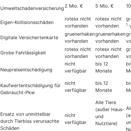
2 Mio. €
5 Mio. €
10
Umweltschadenversicherung
rotesx
nicht
rotesx
nicht
g
Eigen-Kollisionsschäden
1
vorhanden
vorhanden
gruenerhaken
gruenerhaken
g
Digitale Versichertenkarte
vorhanden
vorhanden
v
rotesx
nicht
rotesx
nicht
g
Grobe Fahrlässigkeit
vorhanden
vorhanden
v
nicht
bis 12
bi
Neupreisentschädigung
verfügbar
Monate
M
nicht
bis 12
bi
Kauf­wert­entschädi­gung für
verfügbar
Monate
M
Gebraucht-Pkw
Alle Tiere
Al
(außer Haus-
Ersatz von unmittelbar
nicht
(a
und
durch Tierbiss verur­sachte
verfügbar
u
Nutztiere)
Schäden
Nu