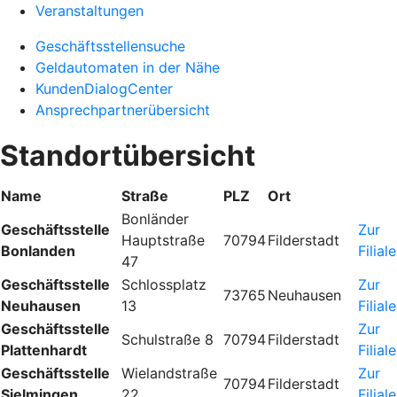
Veranstaltungen
Geschäftsstellensuche
Geldautomaten in der Nähe
KundenDialogCenter
Ansprechpartnerübersicht
Standortübersicht
Name
Straße
PLZ
Ort
Bonländer
Geschäftsstelle
Zur
Hauptstraße
70794
Filderstadt
Bonlanden
Filiale
47
Geschäftsstelle
Schlossplatz
Zur
73765
Neuhausen
Neuhausen
13
Filiale
Geschäftsstelle
Zur
Schulstraße 8
70794
Filderstadt
Plattenhardt
Filiale
Geschäftsstelle
Wielandstraße
Zur
70794
Filderstadt
Sielmingen
22
Filiale